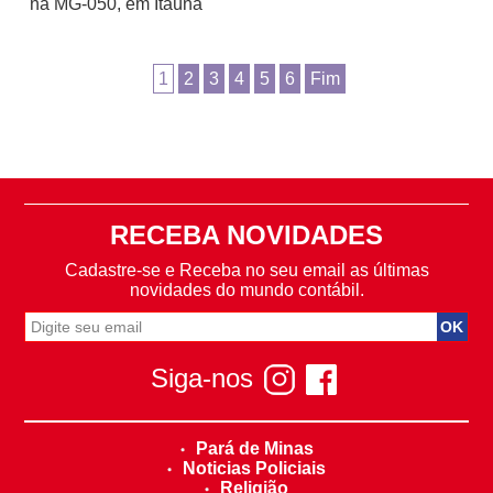
na MG-050, em Itaúna
1
2
3
4
5
6
Fim
RECEBA NOVIDADES
Cadastre-se e Receba no seu email as últimas
novidades do mundo contábil.
Siga-nos
Pará de Minas
Noticias Policiais
Religião