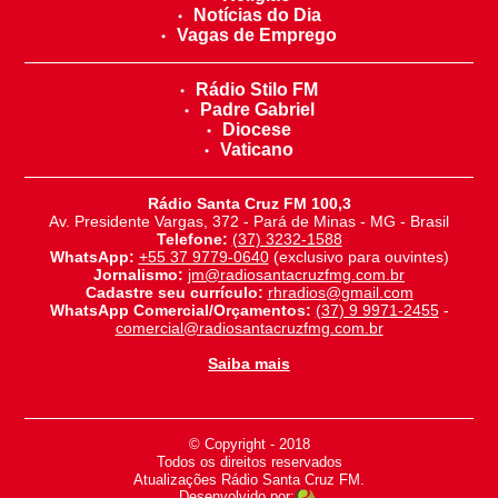
Notícias do Dia
Vagas de Emprego
Rádio Stilo FM
Padre Gabriel
Diocese
Vaticano
Rádio Santa Cruz FM 100,3
Av. Presidente Vargas, 372 - Pará de Minas - MG - Brasil
Telefone:
(37) 3232-1588
WhatsApp:
+55 37 9779-0640
(exclusivo para ouvintes)
Jornalismo:
jm@radiosantacruzfmg.com.br
Cadastre seu currículo:
rhradios@gmail.com
WhatsApp Comercial/Orçamentos:
(37) 9 9971-2455
-
comercial@radiosantacruzfmg.com.br
Saiba mais
© Copyright - 2018
-
Todos os direitos reservados
-
Atualizações Rádio Santa Cruz FM.
Desenvolvido por: