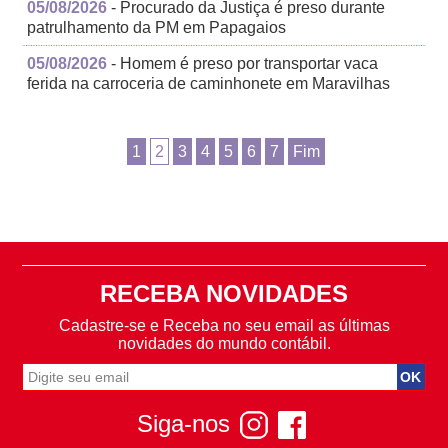
05/08/2026
- Procurado da Justiça é preso durante
patrulhamento da PM em Papagaios
05/08/2026
- Homem é preso por transportar vaca
ferida na carroceria de caminhonete em Maravilhas
1
2
3
4
5
6
7
Fim
RECEBA NOVIDADES
Cadastre-se e Receba no seu email as últimas
novidades do mundo contábil.
Siga-nos