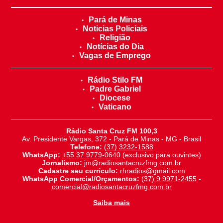
Pará de Minas
Noticias Policiais
Religião
Notícias do Dia
Vagas de Emprego
Rádio Stilo FM
Padre Gabriel
Diocese
Vaticano
Rádio Santa Cruz FM 100,3
Av. Presidente Vargas, 372 - Pará de Minas - MG - Brasil
Telefone:
(37) 3232-1588
WhatsApp:
+55 37 9779-0640
(exclusivo para ouvintes)
Jornalismo:
jm@radiosantacruzfmg.com.br
Cadastre seu currículo:
rhradios@gmail.com
WhatsApp Comercial/Orçamentos:
(37) 9 9971-2455
-
comercial@radiosantacruzfmg.com.br
Saiba mais