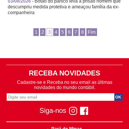
03/08/2026
- Botão do pânico leva à prisão homem que
descumpriu medida protetiva e ameaçou família da ex-
companheira
1
2
3
4
5
6
7
8
Fim
RECEBA NOVIDADES
Cadastre-se e Receba no seu email as últimas
novidades do mundo contábil.
Siga-nos
Pará de Minas