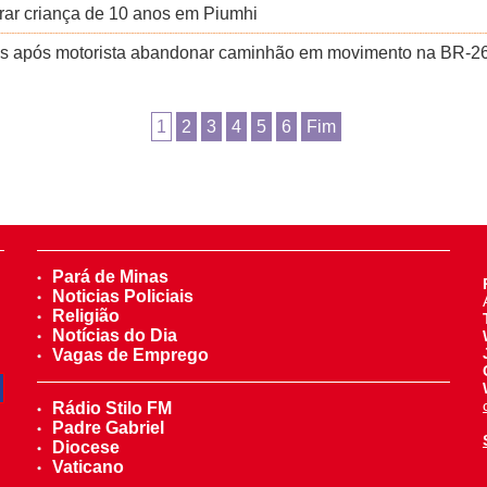
rar criança de 10 anos em Piumhi
os após motorista abandonar caminhão em movimento na BR-2
1
2
3
4
5
6
Fim
Pará de Minas
Noticias Policiais
Religião
Notícias do Dia
Vagas de Emprego
Rádio Stilo FM
Padre Gabriel
Diocese
Vaticano