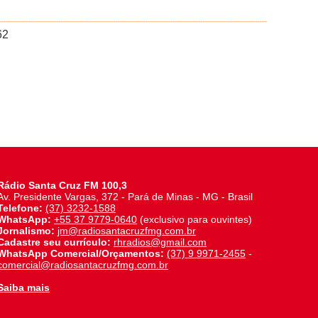
62
Rádio Santa Cruz FM 100,3
Av. Presidente Vargas, 372 - Pará de Minas - MG - Brasil
Telefone:
(37) 3232-1588
WhatsApp:
+55 37 9779-0640
(exclusivo para ouvintes)
Jornalismo:
jm@radiosantacruzfmg.com.br
Cadastre seu currículo:
rhradios@gmail.com
WhatsApp Comercial/Orçamentos:
(37) 9 9971-2455
-
comercial@radiosantacruzfmg.com.br
Saiba mais